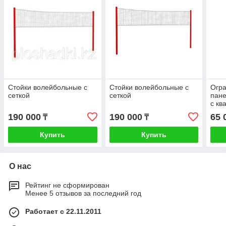
Стойки волейбольные с
Стойки волейбольные с
Огра
сеткой
сеткой
пане
с кв
и ме
190 000
190 000
65 
₸
₸
стой
Купить
Купить
О нас
Рейтинг не сформирован
Менее 5 отзывов за последний год
Работает с 22.11.2011