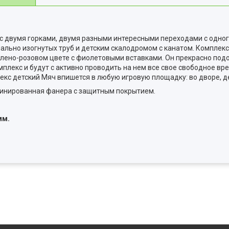
с двумя горками, двумя разными интересными переходами с одног
ально изогнутых труб и детским скалодромом с канатом. Комплек
елено-розовом цвете с фиолетовыми вставками. Он прекрасно под
лекс и будут с активно проводить на нем все свое свободное время
кс детский Мяч впишется в любую игровую площадку: во дворе, де
минированная фанера с защитным покрытием.
мм.