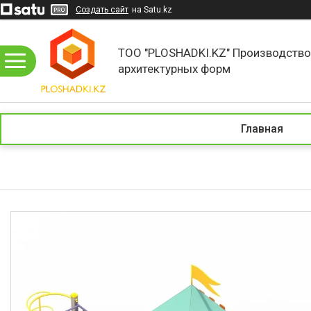
Создать сайт
на Satu.kz
ТОО "PLOSHADKI.KZ" Производств
архитектурных форм
Главная