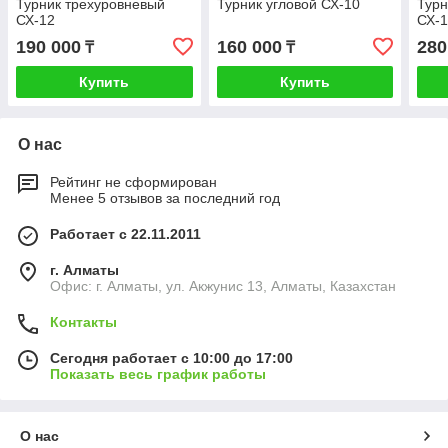
Турник трехуровневый
Турник угловой СХ-10
Турн
СХ-12
СХ-
190 000
160 000
280
₸
₸
Купить
Купить
О нас
Рейтинг не сформирован
Менее 5 отзывов за последний год
Работает с 22.11.2011
г. Алматы
Офис: г. Алматы, ул. Акжунис 13, Алматы, Казахстан
Контакты
Сегодня работает с 10:00 до 17:00
Показать весь график работы
О нас