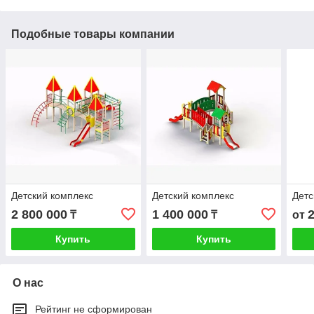
Подобные товары компании
Детский комплекс
Детский комплекс
Детс
2 800 000
1 400 000
₸
₸
от
Купить
Купить
О нас
Рейтинг не сформирован