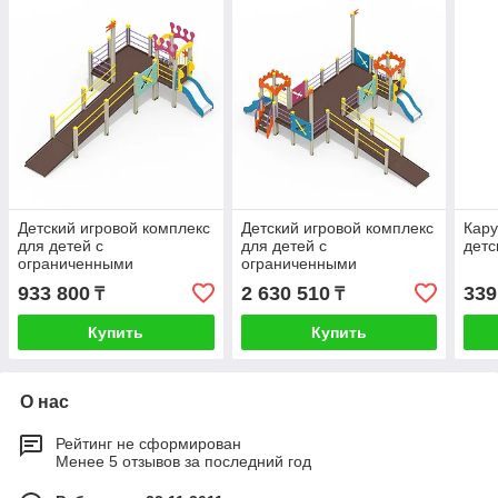
Детский игровой комплекс
Детский игровой комплекс
Кару
для детей с
для детей с
детс
ограниченными
ограниченными
возможностями Корона
возможностями Крепость
933 800
2 630 510
339
₸
₸
Купить
Купить
О нас
Рейтинг не сформирован
Менее 5 отзывов за последний год