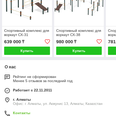
Спортивный комплекс для
Спортивный комплекс для
Спор
воркаут СХ-31
воркаут СХ-38
ворк
639 000
980 000
781
₸
₸
Купить
Купить
О нас
Рейтинг не сформирован
Менее 5 отзывов за последний год
Работает с 22.11.2011
г. Алматы
Офис: г. Алматы, ул. Акжунис 13, Алматы, Казахстан
Контакты