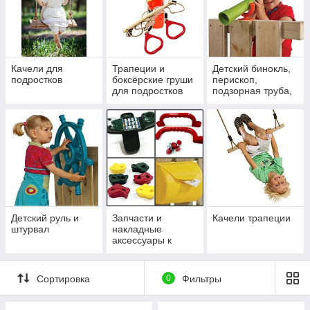
Качели для
Трапеции и
Детский бинокль,
подростков
боксёрские груши
перископ,
для подростков
подзорная труба,
руль, штурвал
Детский руль и
Запчасти и
Качели трапеции
штурвал
накладные
аксессуары к
детским
площадкам
Сортировка
0
Фильтры