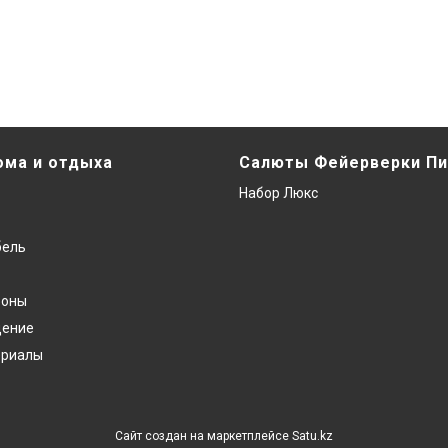
ома и отдыха
Салюты Фейерверки Пи
Набор Люкс
бель
фоны
дение
ериалы
Сайт создан на маркетплейсе
Satu.kz