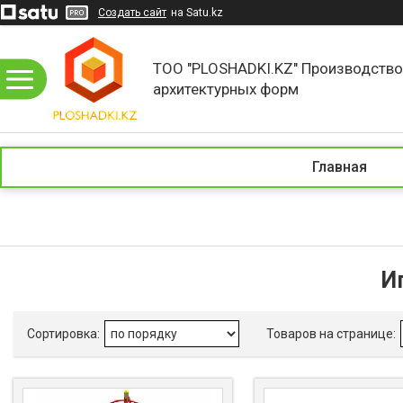
Создать сайт
на Satu.kz
ТОО "PLOSHADKI.KZ" Производств
архитектурных форм
Главная
И