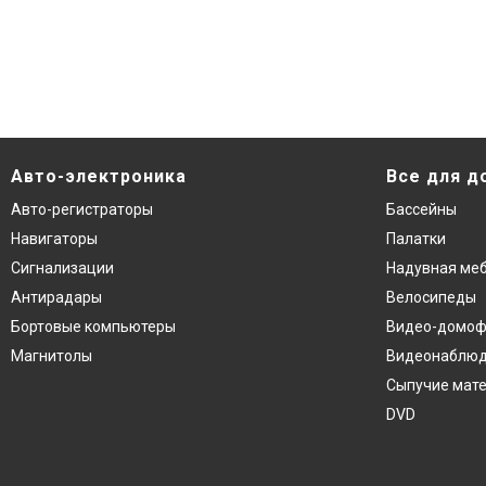
Авто-электроника
Все для д
Авто-регистраторы
Бассейны
Навигаторы
Палатки
Сигнализации
Надувная ме
Антирадары
Велосипеды
Бортовые компьютеры
Видео-домо
Магнитолы
Видеонаблю
Сыпучие мат
DVD